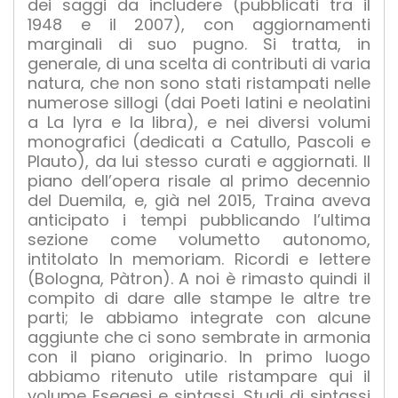
dei saggi da includere (pubblicati tra il
1948 e il 2007), con aggiornamenti
marginali di suo pugno. Si tratta, in
generale, di una scelta di contributi di varia
natura, che non sono stati ristampati nelle
numerose sillogi (dai Poeti latini e neolatini
a La lyra e la libra), e nei diversi volumi
monografici (dedicati a Catullo, Pascoli e
Plauto), da lui stesso curati e aggiornati. Il
piano dell’opera risale al primo decennio
del Duemila, e, già nel 2015, Traina aveva
anticipato i tempi pubblicando l’ultima
sezione come volumetto autonomo,
intitolato In memoriam. Ricordi e lettere
(Bologna, Pàtron). A noi è rimasto quindi il
compito di dare alle stampe le altre tre
parti; le abbiamo integrate con alcune
aggiunte che ci sono sembrate in armonia
con il piano originario. In primo luogo
abbiamo ritenuto utile ristampare qui il
volume Esegesi e sintassi. Studi di sintassi