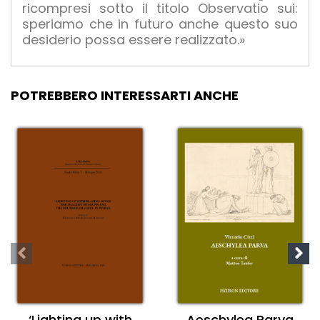
ricompresi sotto il titolo Observatio sui:
speriamo che in futuro anche questo suo
desiderio possa essere realizzato.»
POTREBBERO INTERESSARTI ANCHE
‘Lighting up with
Aeschylea Parva