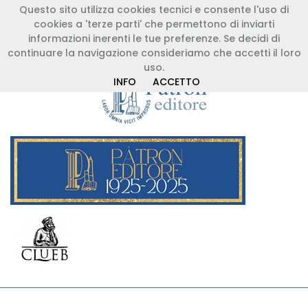
Questo sito utilizza cookies tecnici e consente l'uso di
+39 051 767003
info@patroneditore.com
cookies a 'terze parti' che permettono di inviarti
Registrazione Libreria
Registrazione Cliente
informazioni inerenti le tue preferenze. Se decidi di
Entra
continuare la navigazione consideriamo che accetti il loro
uso.
INFO
ACCETTO